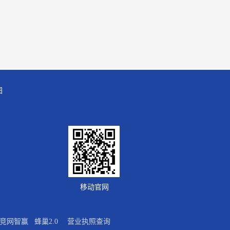
图
移动官网
竞网智赢
蜂巢2.0
营业执照查询