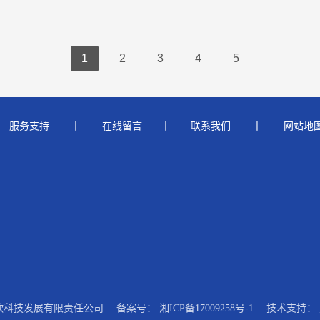
1
2
3
4
5
   
服务支持
　    丨  　  
在线留言
 　  丨       
联系我们
　    丨  　  
网站地
 株洲众欣科技发展有限责任公司
备案号：
湘ICP备17009258号-1
技术支持：